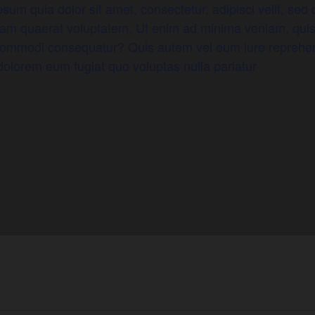
sum quia dolor sit amet, consectetur, adipisci velit, s
uam quaerat voluptatem. Ut enim ad minima veniam, quis
a commodi consequatur? Quis autem vel eum iure reprehen
 dolorem eum fugiat quo voluptas nulla pariatur