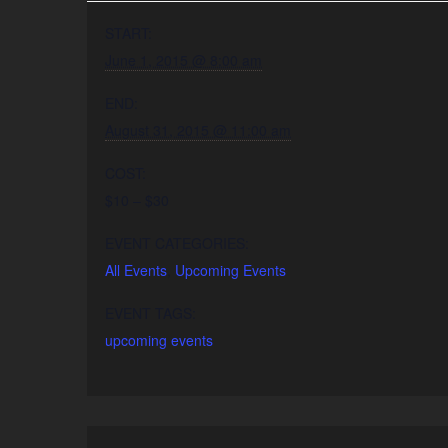
START:
June 1, 2015 @ 8:00 am
END:
August 31, 2015 @ 11:00 am
COST:
$10 – $30
EVENT CATEGORIES:
All Events
,
Upcoming Events
EVENT TAGS:
upcoming events