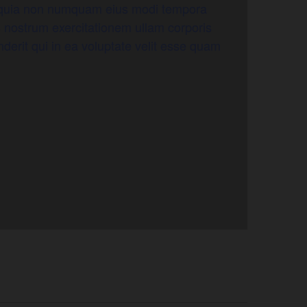
ed quia non numquam eius modi tempora
 nostrum exercitationem ullam corporis
derit qui in ea voluptate velit esse quam