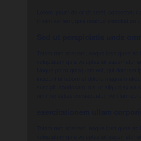
Lorem ipsum dolor sit amet, consectetur a
minim veniam, quis nostrud exercitation u
Sed ut perspiciatis unde omn
Totam rem aperiam, eaque ipsa quae ab ill
voluptatem quia voluptas sit aspernatur a
Neque porro quisquam est, qui dolorem ip
incidunt ut labore et dolore magnam aliq
suscipit laboriosam, nisi ut aliquid ex e
nihil molestiae consequatur, vel illum qui
exercitationem ullam corpori
Totam rem aperiam, eaque ipsa quae ab ill
voluptatem quia voluptas sit aspernatur a