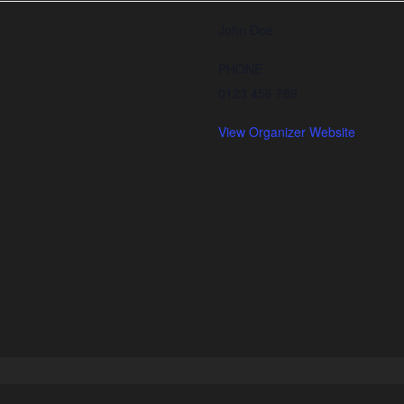
John Doe
PHONE
0123 456 789
View Organizer Website