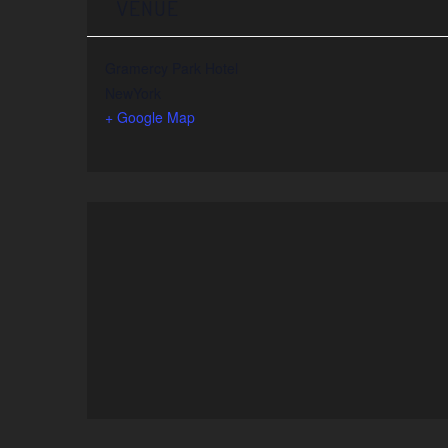
VENUE
Gramercy Park Hotel
NewYork
+ Google Map