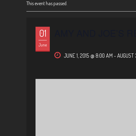
This event has passed.
AMY AND JOE’S 
01
June
JUNE 1, 2015 @ 8:00 AM
-
AUGUST 3