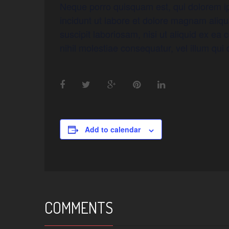
Neque porro quisquam est, qui dolorem ip
incidunt ut labore et dolore magnam aliq
suscipit laboriosam, nisi ut aliquid ex e
nihil molestiae consequatur, vel illum qui
Add to calendar
COMMENTS