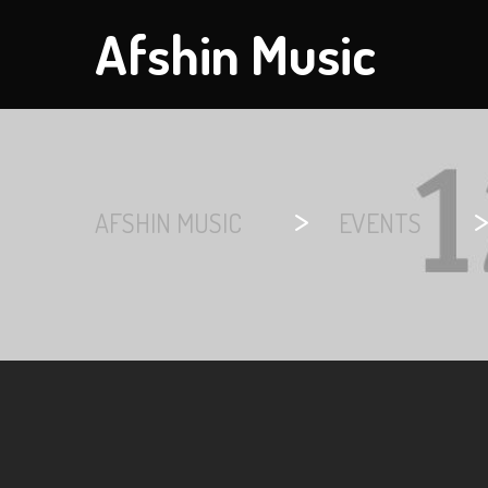
Afshin Music
>
AFSHIN MUSIC
EVENTS