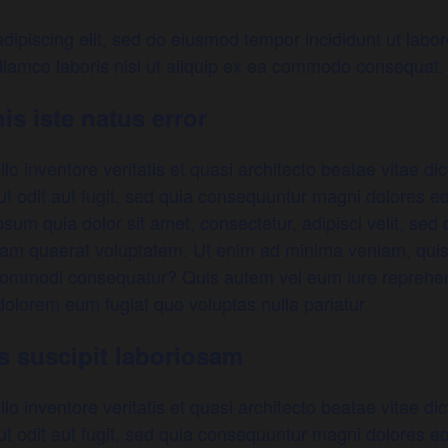
dipiscing elit, sed do eiusmod tempor incididunt ut labo
llamco laboris nisi ut aliquip ex ea commodo consequat.
is iste natus error
o inventore veritatis et quasi architecto beatae vitae d
ut odit aut fugit, sed quia consequuntur magni dolores e
sum quia dolor sit amet, consectetur, adipisci velit, s
uam quaerat voluptatem. Ut enim ad minima veniam, quis
a commodi consequatur? Quis autem vel eum iure reprehen
 dolorem eum fugiat quo voluptas nulla pariatur
s suscipit laboriosam
o inventore veritatis et quasi architecto beatae vitae d
ut odit aut fugit, sed quia consequuntur magni dolores e