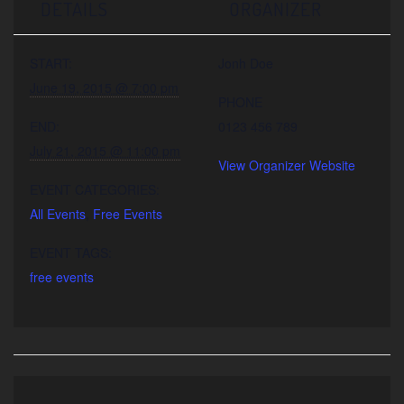
DETAILS
ORGANIZER
START:
Jonh Doe
June 19, 2015 @ 7:00 pm
PHONE
END:
0123 456 789
July 21, 2015 @ 11:00 pm
View Organizer Website
EVENT CATEGORIES:
All Events
,
Free Events
EVENT TAGS:
free events