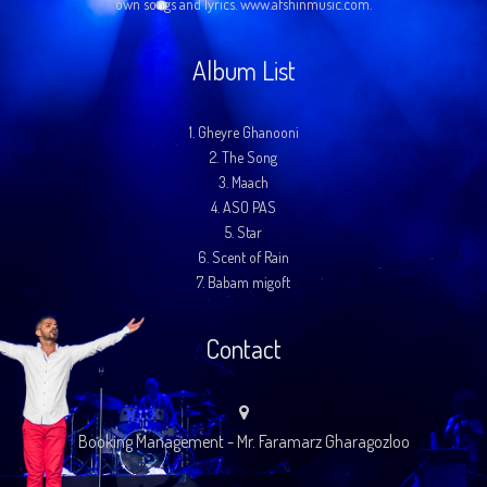
own songs and lyrics. www.afshinmusic.com.
Album List
1.
Gheyre Ghanooni
2.
The Song
3.
Maach
4.
ASO PAS
5.
Star
6.
Scent of Rain
7.
Babam migoft
Contact
Booking Management - Mr. Faramarz Gharagozloo