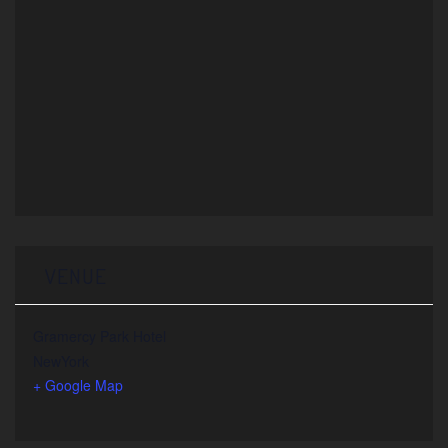
VENUE
Gramercy Park Hotel
NewYork
+ Google Map