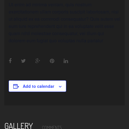
Ut enim ad minima veniam, quis nostrum
exercitationem ullam corporis suscipit laboriosam, nisi
ut aliquid ex ea commodi consequatur? Quis autem vel
eum iure reprehenderit qui in ea voluptate velit esse
quam nihil molestiae consequatur, vel illum qui
dolorem eum fugiat quo voluptas nulla pariatur
Add to calendar
GALLERY
COMMENTS