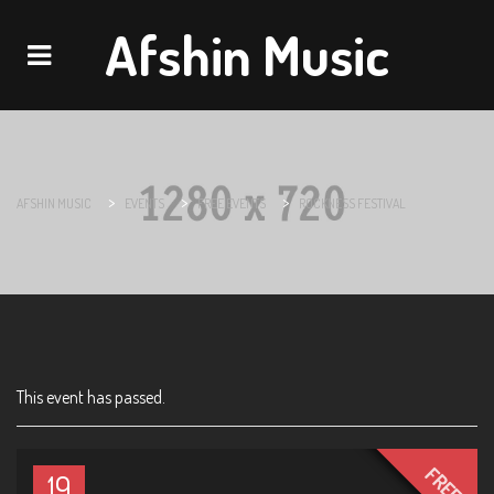
Afshin Music
Navigation
>
>
>
AFSHIN MUSIC
EVENTS
FREE EVENTS
ROCKNESS FESTIVAL
This event has passed.
FREE
19