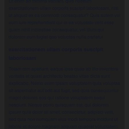
Ut enim ad minima veniam, quis nostrum
exercitationem ullam corporis suscipit laboriosam, nisi
ut aliquid ex ea commodi consequatur? Quis autem vel
eum iure reprehenderit qui in ea voluptate velit esse
quam nihil molestiae consequatur, vel illum qui
dolorem eum fugiat quo voluptas nulla pariatur
exercitationem ullam corporis suscipit
laboriosam
Totam rem aperiam, eaque ipsa quae ab illo inventore
veritatis et quasi architecto beatae vitae dicta sunt
explicabo. Nemo enim ipsam voluptatem quia voluptas
sit aspernatur aut odit aut fugit, sed quia consequuntur
magni dolores eos qui ratione voluptatem sequi
nesciunt. Neque porro quisquam est, qui dolorem
ipsum quia dolor sit amet, consectetur, adipisci velit,
sed quia non numquam eius modi tempora incidunt ut
labore et dolore magnam aliquam quaerat voluptatem.